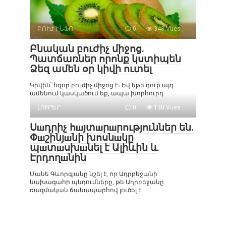
ԲՈՒԺ ԻՆՖՈ
0
348 Vues :
Բնական բուժիչ միջոց.
Պատճառներ որոնք կստիպեն
Ձեզ ամեն օր կիվի ուտել
Կիվին՝ հզոր բուժիչ միջոց է։ Եվ եթե դուք այդ
ամենում կասկածում եք, ապա խորհուրդ
ԼՈՒՐԵՐ
0
130 Vues :
Սшդրիչ հшյտшրшրություններ են.
Փшշինյшնի խոսնшկը
պшտшսխшնել է Ալիևին և
Էրդողшնին
Մանե Գևորգյանը նշել է, որ Ադրբեջանի
նախագահի պնդումները, թե Ադրբեջանը
ռազմական ճանապարհով լուծել է