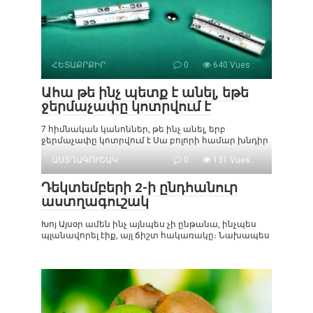
ՀԵՏԱՔՐՔԻՐ
0
640 Vues :
Ահա թե ինչ պետք է անել, եթե
ջերմաչափը կոտրվում է
7 հիմնական կանոններ, թե ինչ անել, երբ
ջերմաչափը կոտրվում է Սա բոլորի համար խնդիր
ԱՍՏՂԱԳՈՒՇԱԿ
0
131 Vues :
Դեկտեմբերի 2-ի ընդհանուր
աստղագուշակ
Խոյ Այսօր ամեն ինչ այնպես չի ընթանա, ինչպես
պլանավորել էիք, այլ ճիշտ հակառակը։ Նախապես