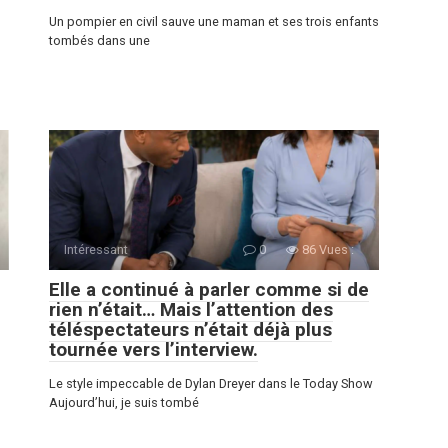
Un pompier en сivil sauve une maman et ses trois enfants
tombés dans une
Intéressant
0
86 Vues :
Elle a continué à parler comme si de
rien n’était… Mais l’attention des
téléspectateurs n’était déjà plus
tournée vers l’interview.
Le style impeccable de Dylan Dreyer dans le Today Show
Aujourd’hui, je suis tombé