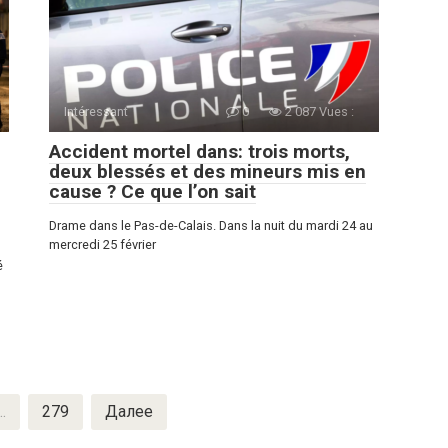
Intéressant
0
2 087 Vues :
Accident mortel dans: trois morts,
deux blessés et des mineurs mis en
cause ? Ce que l’on sait
Drame dans le Pas-de-Calais. Dans la nuit du mardi 24 au
mercredi 25 février
é
…
279
Далее