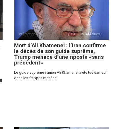
Intéressant
0
344 Vues :
,
Mort d’Ali Khamenei : l’Iran confirme
le décès de son guide suprême,
Trump menace d’une riposte «sans
précédent»
Le guide suprême iranien Ali Khamenei a été tué samedi
dans les frappes menées
e