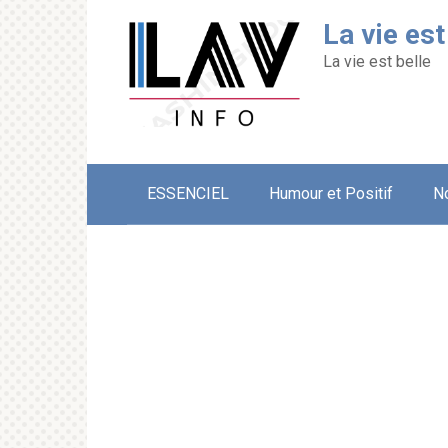
Перейти
La vie est
к
контенту
La vie est belle
ESSENCIEL
Humour et Positif
N