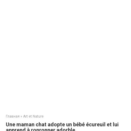
Главная
»
Art et Nature
Une maman chat adopte un bébé écureuil et lui
apprend à ronronner,adorble