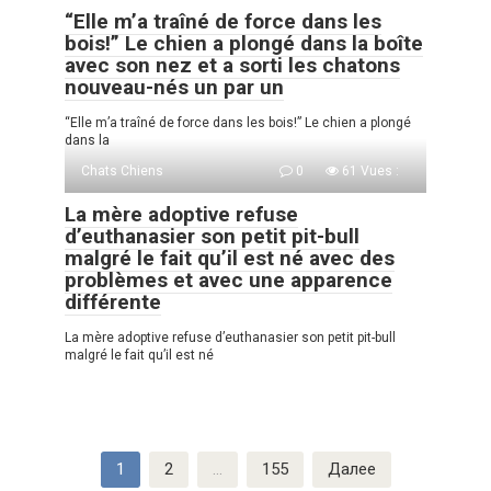
“Elle m’a traîné de force dans les
bois!” Le chien a plongé dans la boîte
avec son nez et a sorti les chatons
nouveau-nés un par un
“Elle m’a traîné de force dans les bois!” Le chien a plongé
dans la
Chats Chiens
0
61 Vues :
La mère adoptive refuse
d’euthanasier son petit pit-bull
malgré le fait qu’il est né avec des
problèmes et avec une apparence
différente
La mère adoptive refuse d’euthanasier son petit pit-bull
malgré le fait qu’il est né
Пагинация
1
2
…
155
Далее
записей