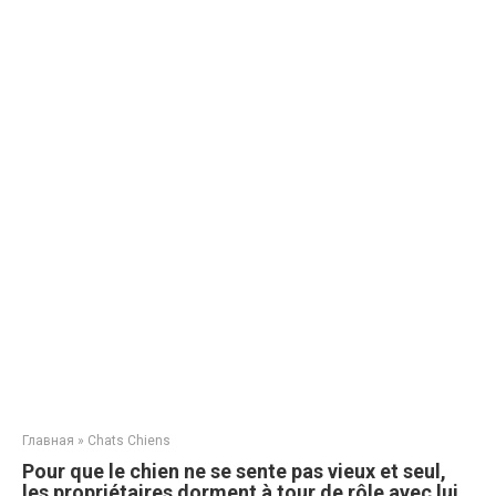
Главная
»
Chats Chiens
Pour que le chien ne se sente pas vieux et seul,
les propriétaires dorment à tour de rôle avec lui