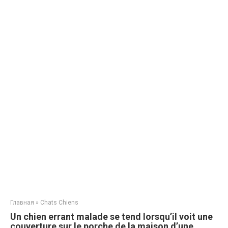
Главная
»
Chats Chiens
Un chien errant malade se tend lorsqu’il voit une
couverture sur le porche de la maison d’une