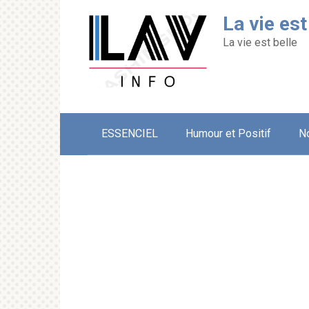
Перейти
La vie est
к
контенту
La vie est belle
ESSENCIEL
Humour et Positif
N