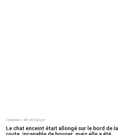
Главная
»
Art et Nature
Le chat enceint était allongé sur le bord de la
route, incapable de bouger, mais elle a été