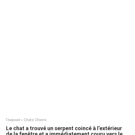
Главная
»
Chats Chiens
Le chat a trouvé un serpent coincé à l’extérieur
de la fenêtre et a immédiatement couru vers le