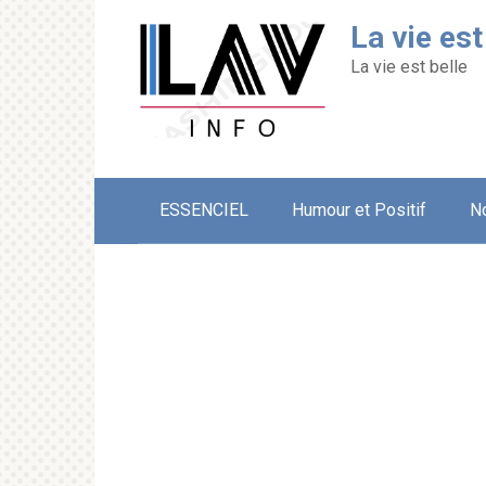
Перейти
La vie est
к
контенту
La vie est belle
ESSENCIEL
Humour et Positif
N