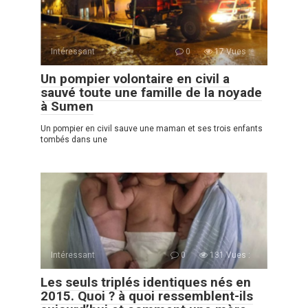
Intéressant
0
17 Vues :
Un pompier volontaire en civil a
sauvé toute une famille de la noyade
à Sumen
Un pompier en сivil sauve une maman et ses trois enfants
tombés dans une
Intéressant
0
131 Vues :
Les seuls triplés identiques nés en
2015. Quoi ? à quoi ressemblent-ils