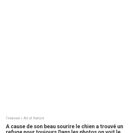
Главная
»
Art et Nature
A cause de son beau sourire le chien a trouvé un
refuge pour toujours.Dans les photos on voit le