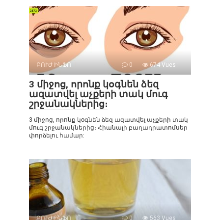
ԲՈՒԺ ԻՆՖՈ
0
674 Vues :
3 միջոց, որոնք կօգնեն ձեզ
ազատվել աչքերի տակ մուգ
շրջանակներից։
3 միջոց, որոնք կօգնեն ձեզ ազատվել աչքերի տակ
մուգ շրջանակներից։ Հիանալի բաղադրատոմսեր
փորձելու համար:
ԲՈՒԺ ԻՆՖՈ
0
563 Vues :