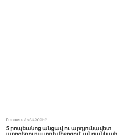
Главная
»
ՀԵՏԱՔՐՔԻՐ
5 րոպեանոց անցավ ու արդյունավետ
պրոցեդուրա յոդի միջոցով` անցանկալի