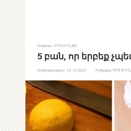
Главная
»
ԲՈՒԺ ԻՆՖՈ
5 բան, որ երբեք չպե
Опубликовано:
19.12.2021
Рубрика:
ԲՈՒԺ Ի