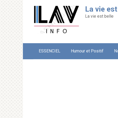
Перейти
La vie est
к
контенту
La vie est belle
ESSENCIEL
Humour et Positif
N