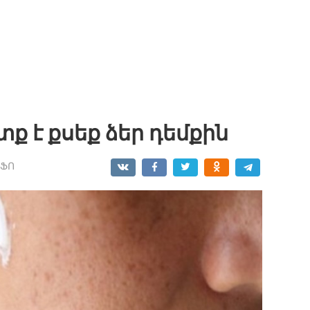
տք է քսեք ձեր դեմքին
ՆՖՈ