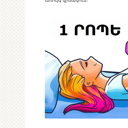
առույգ վիճակում։