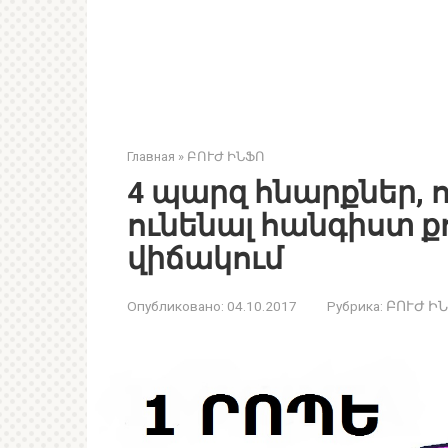
Главная
»
ԲՈՒԺ ԻՆՖՈ
4 պարզ հնարքներ, ո
ունենալ հանգիստ ք
վիճակում
Опубликовано:
04.10.2017
Рубрика:
ԲՈՒԺ Ի