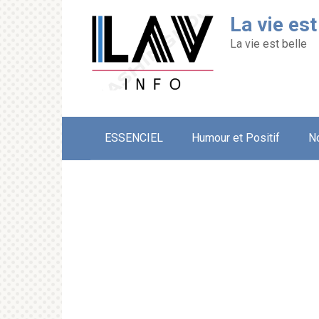
Перейти
La vie est
к
контенту
La vie est belle
ESSENCIEL
Humour et Positif
N