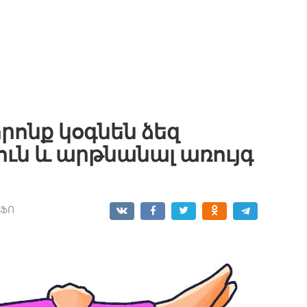
րոնք կօգնեն ձեզ
ուն և արթնանալ առույգ
ՆՖՈ