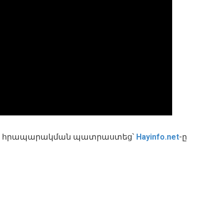
թը հրապարակման պատրաստեց՝
Hayinfo.net
-ը