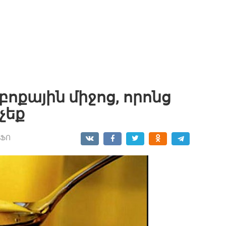
ոքային միջոց, որոնց
չեք
ՆՖՈ