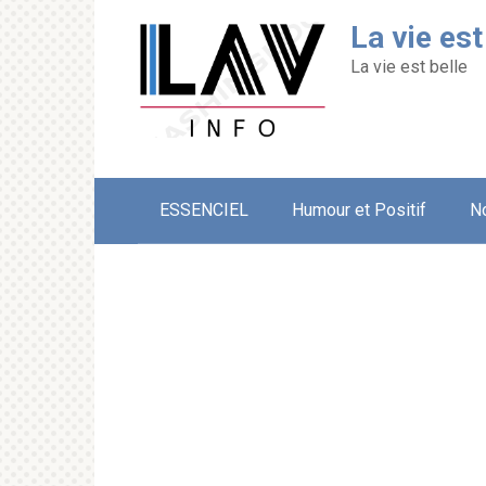
Перейти
La vie est
к
контенту
La vie est belle
ESSENCIEL
Humour et Positif
N