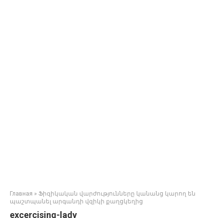
Главная
»
Ֆիզիկական վարժությունները կանանց կարող են
պաշտպանել արգանդի վզիկի քաղցկեղից
excercising-lady