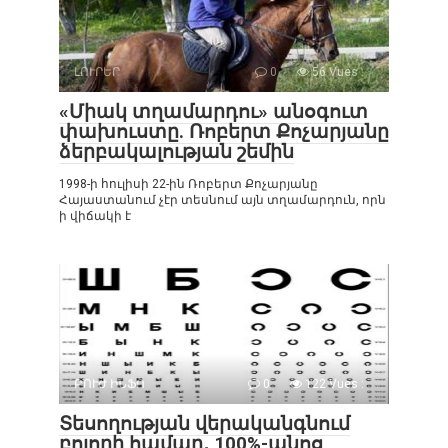
ԼՈՒՐԵՐ
0
56 Vues :
«Միակ տղամարդու» անօգուտ
փախուստը. Ռոբերտ Քոչարյանը
ձերբակալության շեմին
1998-ի հուլիսի 22-ին Ռոբերտ Քոչարյանը
Հայաստանում չէր տեսնում այն տղամարդուն, որն
ի վիճակի է
ԲՈՒԺ ԻՆՖՈ
0
122 Vues :
Տեսողության վերականգնում
բոլորի համար․ 100%-անոց