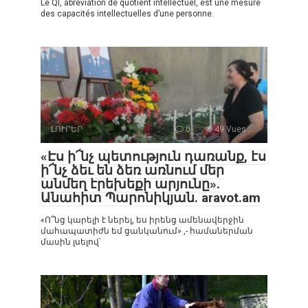
Le QI, abréviation de quotient intellectuel, est une mesure
des capacités intellectuelles d’une personne.
ԼՈՒՐԵՐ
0
49 Vues :
«Էս ի՜նչ պետություն դառանք, էս
ի՜նչ ձեւ են ձեռ առնում մեր
անմեղ էրեխեքի արյունը».
Անահիտ Պարոնիկյան. aravot.am
«Ո՞նց կարելի է ներել, ես իրենց ամենավերջին
մահապատիժն եմ ցանկանում» ,- համաներման
մասին լսելով՝