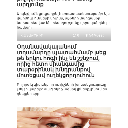
արդյունք
Արգելվում է ցուցադրել հեռուստատեսությամբ։ Այս
վարժությունների կուրսը, աչքերի մարզանքը
նախատեսված են տեսողությունը վերականգնելու
համար։
ՀԵՏԱՔՐՔԻՐ
0
54 Vues :
Օդանավակայանում
տղամարդը պատահմամբ լսեց
թե երկու հոգի ինչ են շշնջում,
որից հետո միանգամից
տարօրինակ խնդրանքով
մոտեցավ ուղեկցորդուհուն
Բոլորս էլ գիտենք,որ ուրիշների խոսակցությունը
լսել չի կարելի: Բայց եկեք ազնիվ լինենք,լինում են
դեպքեր,երբ