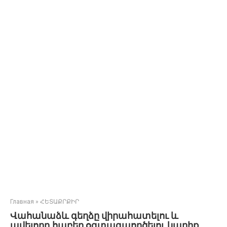
Главная
»
ՀԵՏԱՔՐՔԻՐ
Վահանաձև գեղձը վիրահատելու և
ավելորդ հաբեր օգտագաործելու կարիք