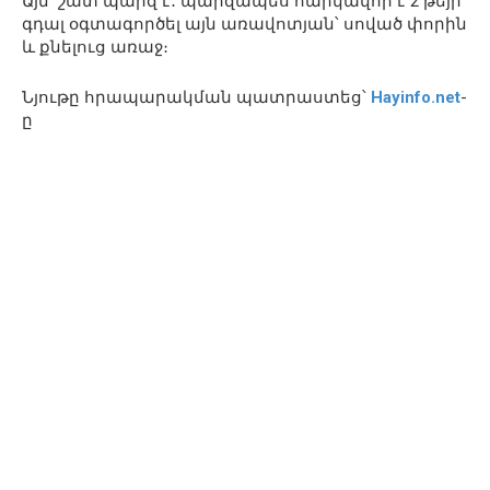
Այն շատ պարզ է․ պարզապես հարկավոր է 2 թեյի
գդալ օգտագործել այն առավոտյան՝ սոված փորին
և քնելուց առաջ։
Նյութը հրապարակման պատրաստեց՝
Hayinfo.net
-
ը