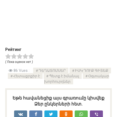
Рейтинг
( Пока оценок нет )
86 Vues :
ԴԵՂԱՏՈՄՍԵՐ
ԻՍԿ ԴՈՒՔ ԳԻՏԵՔ
Հետաքրքիր է
Պետք է իմանալ
Օգտակար
խորհուրդներ
Եթե հավանեցիք այս գրառումը կիսվեք
Ձեր ընկերների հետ.