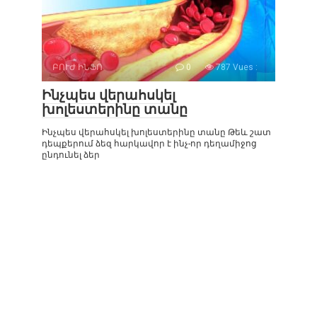
ԲՈՒԺ ԻՆՖՈ
0
787 Vues :
Ինչպես վերահսկել
խոլեստերինը տանը
Ինչպես վերահսկել խոլեստերինը տանը Թեև շատ
դեպքերում ձեզ հարկավոր է ինչ-որ դեղամիջոց
ընդունել ձեր