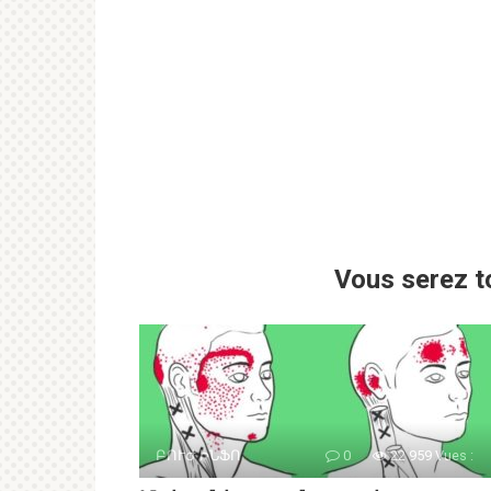
Vous serez t
ԲՈՒԺ ԻՆՖՈ
0
22 959 Vues :