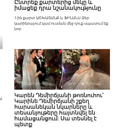
Ընտրեք քարտերից մեկը և
իմացեք դրա նշանակությունը
1-ին քարտ ԱՇԽԱՏԱՆՔ և ՖԻՆԱՆՍ Ձեր
կարիերայում կամ ուսման մեջ դուք սպասում եք
նոր
ՀԵՏԱՔՐՔԻՐ
0
731 Vues :
ի
Կարեն Դեմիրճյանի թոռնուհու՝
մ
Կարինե Դեմիրճյանի շքեղ
հարսանեկան նկարները և
տեսանյութերը հայտնվել են
համացանցում: Սա տեսնել է
պետք