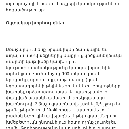
այն հրաշալի է հանում աչքերի կարմրությունն ու
հոգնածությունը:
Օգտակար խորհուրդներ
Առաջարկում ենք օրգանիզմը ճարպային եւ
աղային նստվածքներից մաքրող, կրծքահեղձուկն
ու սրտի կաթվածը կանխող ու
նյութափոխանակությունը կարգավորող հին
արեւելյան բուժամիջոց: 100-ական գրամ
երիցուկը, սրոհունդը, անթառամը (կամ
եգիպտացորենի թելիկները) եւ կեչու բողբոջները
խառնել, սրճաղացով աղալ եւ պահել ամուր
փակված ապակե ամանում: Երեկոյան այս
խառնուրդի 2 ճաշի գդալին ավելացնել 0,5 լ ջուր եւ
թրմել թերմոսում 30-40 րոպե: Ապա քամել ու 1
բաժակ եփուկին ավելացնել 1 թեյի գդալ մեղր ու
խմել: Եփուկն ընդունելուց հետո ոչինչ չուտել եւ
չխմել: Գործողությունը կատարել քնելուց առաջ: