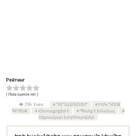
Рейтинг
( Пока оценок нет )
296 Vues :
ԴԵՂԱՏՈՄՍԵՐ
ԻՍԿ ԴՈՒՔ
ԳԻՏԵՔ
Հետաքրքիր է
Պետք է իմանալ
Օգտակար խորհուրդներ