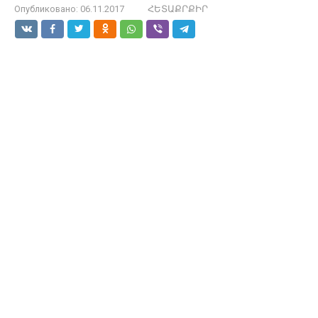
Опубликовано:
06.11.2017
ՀԵՏԱՔՐՔԻՐ