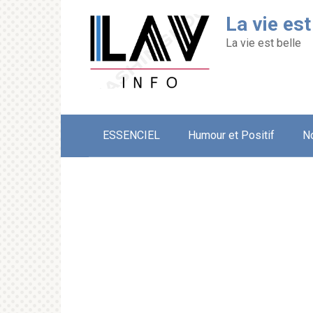
Перейти
La vie est
к
контенту
La vie est belle
ESSENCIEL
Humour et Positif
N