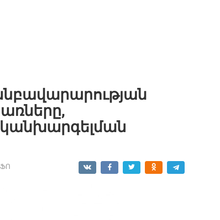
 անբավարարության
առները,
 կանխարգելման
ՆՖՈ