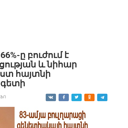
66%-ը բուժում է
ցության և նիհար
ըստ հայտնի
ագետի
ՆՖՈ