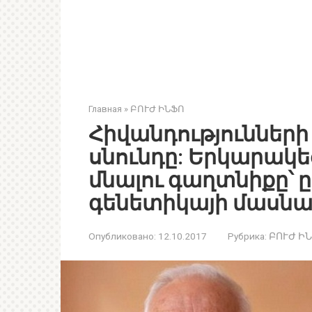
Главная
»
ԲՈՒԺ ԻՆՖՈ
Հիվանդությունների 
սնունդը: Երկարակե
մնալու գաղտնիքը՝ 
գենետիկայի մասն
Опубликовано:
12.10.2017
Рубрика:
ԲՈՒԺ Ի