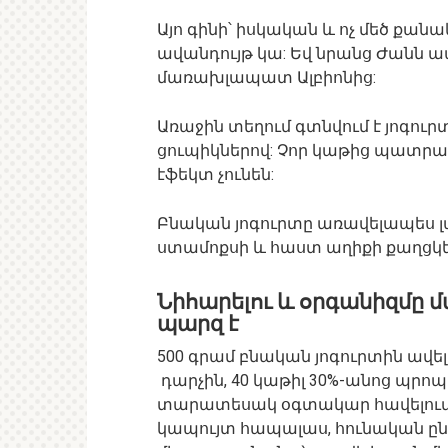
Այո գինի՝ իսկական և ոչ մեծ քանա
ավանդույթ կա: Եվ նրանց Ժանն ապ
մառախլապատ Ալբիոնից:
Առաջին տեղում գտնվում է յոգո
ցուպիկներով: Չոր կաթից պատրա
էֆեկտ չունեն:
Բնական յոգուրտը առավելապես լավ
ստամոքսի և հաստ աղիքի քաղցկե
Նիհարելու և օրգանիզմը մ
պարզ է
500 գրամ բնական յոգուրտին ավել
դարչին, 40 կաթիլ 30%-անոց պրոպ
տարատեսակ օգտակար հավելումնե
կապույտ հապալաս, հունական ընկ