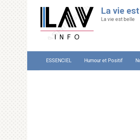
Перейти
La vie est
к
контенту
La vie est belle
ESSENCIEL
Humour et Positif
N