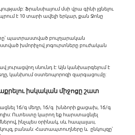
կությամբ: Ֆրանսիայում մսի վրա գինի լցնելու
րում է 10 տարի ավելի երկար, քան Ջոնը
ւրտը՝ պատրաստված բուլղարական
ստված խմորիչով յոգուրտները բուժական
 յուրացվող սնունդ է: Այն կանխարգելում է
ղը, կանխում օստեոպորոզի զարգացումը:
աքրելու իսկական միջոցը շատ
ացնել 1ճ/գ մեղր, 1ճ/գ խնձորի քացախ, 1ճ/գ
ոլիս: Ուտեստը կարող եք հարստացնլել
րով, ինչպես օրինակ, սև հապալաս,
ույզ, բանան: Հատապտուղները և ընկույզը՝