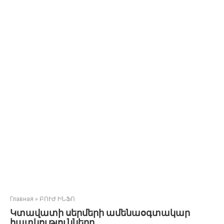
Главная
»
ԲՈՒԺ ԻՆՖՈ
Կտավատի սերմերի ամենաօգտակար
հատկությունները