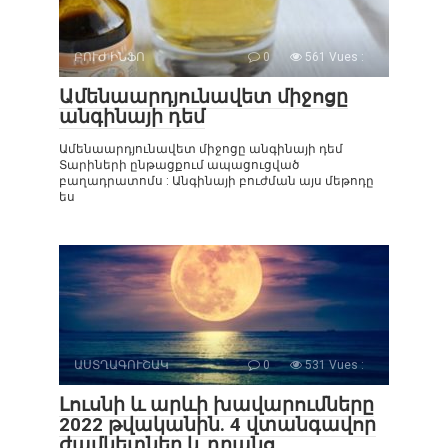
ԲՈՒԺ ԻՆՖՈ
0
561 Vues :
Ամենաարդյունավետ միջոցը
անգինայի դեմ
Ամենաարդյունավետ միջոցը անգինայի դեմ
Տարիների ընթացքում ապացուցված
բաղադրատոմս : Անգինայի բուժման այս մեթոդը
ես
ԱՍՏՂԱԳՈՒՇԱԿ
0
531 Vues :
Լուսնի և արևի խավարումները
2022 թվականին. 4 վտանգավոր
ժամկետներ և դրանց