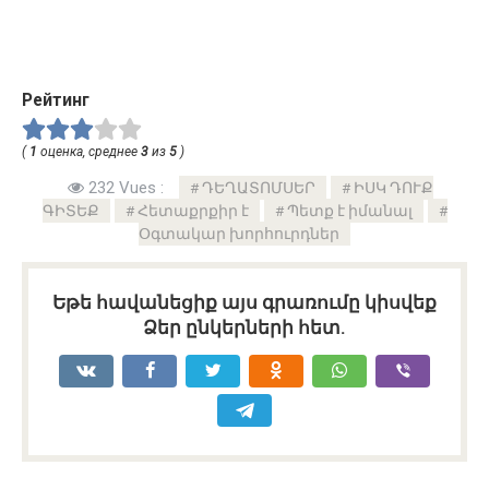
Рейтинг
(
1
оценка, среднее
3
из
5
)
232 Vues :
ԴԵՂԱՏՈՄՍԵՐ
ԻՍԿ ԴՈՒՔ
ԳԻՏԵՔ
Հետաքրքիր է
Պետք է իմանալ
Օգտակար խորհուրդներ
Եթե հավանեցիք այս գրառումը կիսվեք
Ձեր ընկերների հետ.