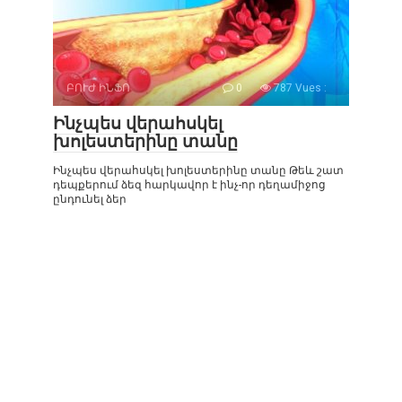
ԲՈՒԺ ԻՆՖՈ
0
787 Vues :
Ինչպես վերահսկել
խոլեստերինը տանը
Ինչպես վերահսկել խոլեստերինը տանը Թեև շատ
դեպքերում ձեզ հարկավոր է ինչ-որ դեղամիջոց
ընդունել ձեր