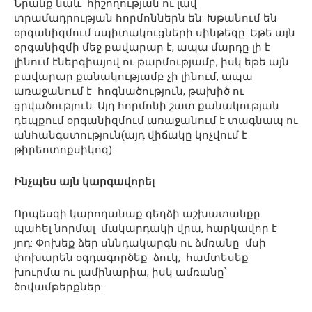
Նրանք նաև հիշողության ու լավ
տրամադրության հորմոններն են: Խթանում են
օրգանիզմում սպիտակուցների սինթեզը: Եթե այն
օրգանիզմի մեջ բավարար է, ապա մարդը լի է
լինում էներգիայով ու թարմությամբ, իսկ եթե այն
բավարար քանակությամբ չի լինում, ապա
առաջանում է հոգնածություն, թախիծ ու
ցրվածություն: Այդ հորմոնի շատ քանակության
դեպքում օրգանիզմում առաջանում է տագնապ ու
անհանգստություն(այդ վիճակը կոչվում է
թիրեոտոքսիկոզ):
Ինչպես այն կարգավորել
Որպեսզի կարողանաք գեղձի աշխատանքը
պահել նորմալ մակարդակի վրա, հարկավոր է
յոդ: Փոխեք ձեր սննդակարգն ու ձմռանը մսի
փոխարեն օգդագործեք ձուկ, համտեսեք
խուրմա ու լամինարիա, իսկ ամռանը՝
ծովամթերքներ: