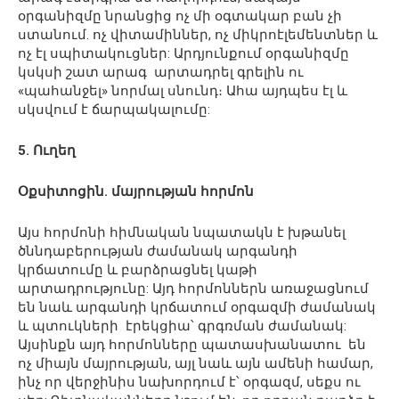
օրգանիզմը նրանցից ոչ մի օգտակար բան չի
ստանում. ոչ վիտամիններ, ոչ միկրոէլեմենտներ և
ոչ էլ սպիտակուցներ: Արդյունքում օրգանիզմը
կսկսի շատ արագ արտադրել գրելին ու
«պահանջել» նորմալ սնունդ։ Ահա այդպես էլ և
սկսվում է ճարպակալումը:
5. Ուղեղ
Օքսիտոցին. մայրության հորմոն
Այս հորմոնի հիմնական նպատակն է խթանել
ծննդաբերության ժամանակ արգանդի
կրճատումը և բարձրացնել կաթի
արտադրությունը: Այդ հորմոններն առաջացնում
են նաև արգանդի կրճատում օրգազմի ժամանակ
և պտուկների էրեկցիա՝ գրգռման ժամանակ:
Այսինքն այդ հորմոնները պատասխանատու են
ոչ միայն մայրության, այլ նաև այն ամենի համար,
ինչ որ վերջինիս նախորդում է՝ օրգազմ, սեքս ու