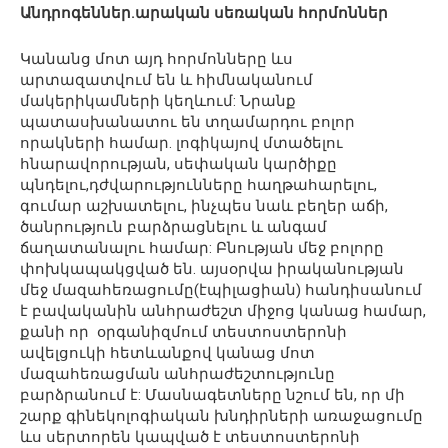
Անդրոգեններ.արական սեռական հորմոններ
Կանանց մոտ այդ հորմոնները ևս
արտազատվում են և հիմնականում
մակերիկամների կեղևում: Նրանք
պատասխանատու են տղամարդու բոլոր
որակների համար. լոգիկայով մտածելու
հնարավորության, սեփական կարծիքը
պնդելու,դժվարությունները հաղթահարելու,
գումար աշխատելու, ինչպես նաև բեղեր աճի,
ծանրություն բարձրացնելու և անգամ
ճաղատանալու համար: Բնության մեջ բոլորը
փոխկապակցված են. այսօրվա իրականության
մեջ մազահեռացումը(էպիլացիան) հանդիսանում
է բավականին անհրաժեշտ միջոց կանաց համար,
քանի որ օրգանիզմում տեստոստերոնի
ավելցուկի հետևանքով կանաց մոտ
մազահեռացման անհրաժեշտությունը
բարձրանում է: Մասնագետները նշում են, որ մի
շարք գինեկոլոգիական խնդիրների առաջացումը
ևս սերտորեն կապված է տեստոստերոնի