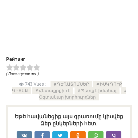
Рейтинг
( Пока оценок нет )
743 Vues :
ԴԵՂԱՏՈՄՍԵՐ
ԻՍԿ ԴՈՒՔ
ԳԻՏԵՔ
Հետաքրքիր է
Պետք է իմանալ
Օգտակար խորհուրդներ
Եթե հավանեցիք այս գրառումը կիսվեք
Ձեր ընկերների հետ.