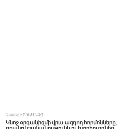
Главная
»
ԲՈՒԺ ԻՆՖՈ
Կնոջ օրգանիզմի վրա ազդող հորմոնները,
դրանց նշանակությունն ու խորհուրդներ