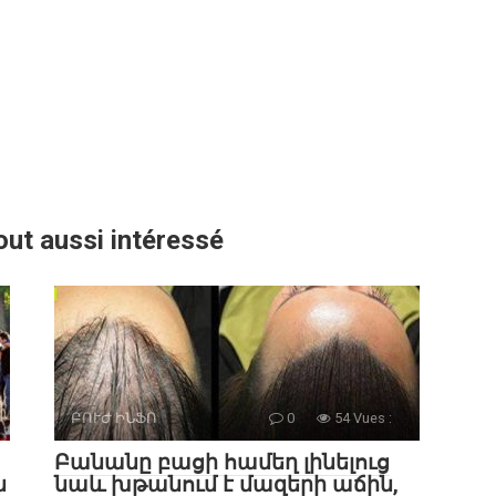
out aussi intéressé
ԲՈՒԺ ԻՆՖՈ
0
54 Vues :
Բանանը բացի համեղ լինելուց
ն
նաև խթանում է մազերի աճին,