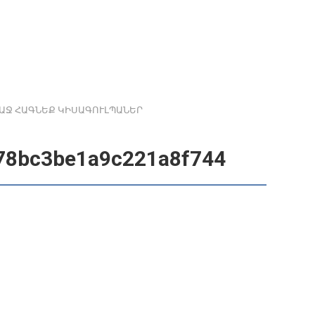
ՌԱՋ ՀԱԳՆԵՔ ԿԻՍԱԳՈՒԼՊԱՆԵՐ
78bc3be1a9c221a8f744