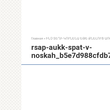
Главная
»
ԻՆՉ ՏԵՂԻ ԿՈՒՆԵՆԱ ԵԹԵ ՔՆԵԼՈՒՑ Ա
rsap-aukk-spat-v-
noskah_b5e7d988cfdb