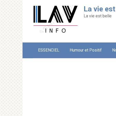
Перейти
La vie est
к
контенту
La vie est belle
ESSENCIEL
Humour et Positif
N