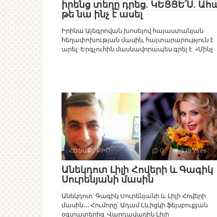
իրենց տեղը դրեց. ԿԵՑՑԵ՛Ս. Ահ
թե նա ինչ է ասել
Իրինա Ալեգրովան խոսելով հայաստանյան
հեղափոխության մասին, հայտարարություն է
արել: Երգչուհին մասնավորապես գրել է. «Մինչ
ՀԵՏԱՔՐՔԻՐ
0
319 Vues :
Անեկդոտ Լիլի Հովերի և Գագիկ
Սուրենյանի մասին
Անեկդոտ՝ Գագիկ Սուրենյանի և Լիլի Հովերի
մասին․․․ Հումորը՝ Ադամ Լևիցկի ֆեյսբուքյան
օգտատերից. Վարդավառին Լիլի