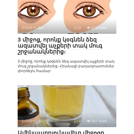
ԲՈՒԺ ԻՆՖՈ
0
674 Vues :
3 միջոց, որոնք կօգնեն ձեզ
ազատվել աչքերի տակ մուգ
շրջանակներից։
3 միջոց, որոնք կօգնեն ձեզ ազատվել աչքերի տակ
մուգ շրջանակներից։ Հիանալի բաղադրատոմսեր
փորձելու համար:
ԲՈՒԺ ԻՆՖՈ
0
561 Vues :
Ամենաարդյունավետ միջոցը