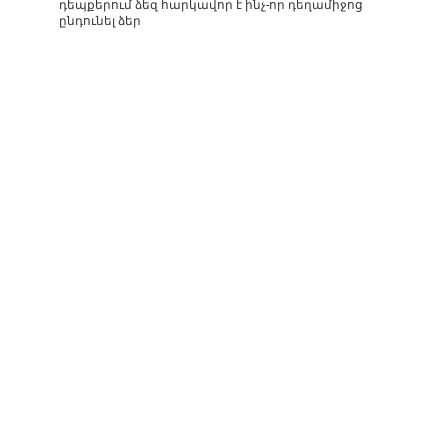
դեպքերում ձեզ հարկավոր է ինչ-որ դեղամիջոց
ընդունել ձեր