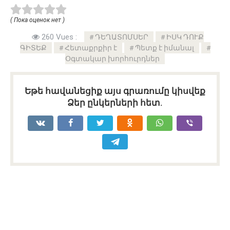
( Пока оценок нет )
260 Vues :
ԴԵՂԱՏՈՄՍԵՐ
ԻՍԿ ԴՈՒՔ
ԳԻՏԵՔ
Հետաքրքիր է
Պետք է իմանալ
Օգտակար խորհուրդներ
Եթե հավանեցիք այս գրառումը կիսվեք
Ձեր ընկերների հետ.