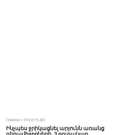
Главная
»
ԲՈՒԺ ԻՆՖՈ
Ինչպես ջրիկացնել արյունն առանց
դեղամիջոցների. 3 օգտակար