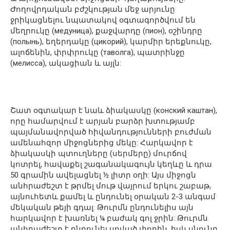
Ժողովրդական բժշկության մեջ արյունը
ջրիկացնելու նպատակով օգտագործվում են
մեղրուկը (медуница), քաջվարդը (пион), օշինդրը
(полынь), եղերդակը (цикорий), կարմիր երեքնուկը,
ալոճենին, փրփրուկը (таволга), պատրինջը
(мелисса), ակացիան և այլն:
Շատ օգտակար է նաև ձիակասկը (конский каштан),
որը համարվում է արյան բարձր խտությամբ
պայմանավորված հիվանդությունների բուժման
ամենահզոր միջոցներից մեկը: Հարկավոր է
ձիակասկի պտուղները (սերմերը) մուրճով
կոտրել, հավաքել շագանակագույն կեղևը և դրա
50 գրամին ավելացնել ½ լիտր օղի: Այս միջոցն
անհրաժեշտ է թրմել մութ վայրում երկու շաբաթ,
այնուհետև քամել և ընդունել օրական 2-3 անգամ
մեկական թեյի գդալ: Թուրմն ընդունելիս այն
հարկավոր է խառնել ¼ բաժակ գոլ ջրին: Թուրմն
անհրաժեշտ է ընդունել սոված փորին, իսկ սնունդ