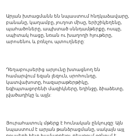
Արյան խտացմանն են նպաստում հնդկաձավարը,
բանանը, կաղամբը, յուղոտ միսը, երիշիկեղենը,
պահածոները, ապխտած սննդամթերքը, ոսպը,
սպիտակ հացը, նռան ու խաղողի հյութերը,
արոսենու և բռնչու պտուղները:
Դեղաբույսերից արյունը խտացնող են
համարվում եզան լեզուն, սրոհունդը,
կատվախոտը, հազարաթերթիկը,
եգիպտացորենի մազիկները, եղինջը, ձիաձետը,
լվածաղիկը և այլն:
Յուրահատուկ մթերք է հունական ընկույզը: Այն
նպաստում է արյան թանձրացմանը, սակայն այլ
բույսերի հետ համադրելու դեպքում օգնում է