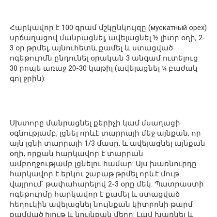
Հարկավոր է 100 գրամ մշկընկույզը (мускатный орех)
սրճաղացով մանրացնել, ավելացնել ½ լիտր օղի, 2-
3 օր թրմել, այնուհետև քամել և ստացված
ոգեթուրմն ընդունել օրական 3 անգամ ուտելուց
30 րոպե առաջ 20-30 կաթիլ (ավելացնել ¼ բաժակ
գոլ ջրին):
Սխտորը մանրացնել քերիչի կամ մսաղացի
օգնությամբ, լցնել որևէ տարրայի մեջ այնքան, որ
այն լցնի տարրայի 1/3 մասը, և ավելացնել այնքան
օղի, որքան հարկավոր է տարրան
ամբողջությամբ լցնելու համար: Այս խառնուրդը
հարկավոր է երկու շաբաթ թրմել որևէ մութ
վայրում՝ թափահարելով 2-3 օրը մեկ: Պատրաստի
ոգեթուրմը հարկավոր է քամել և ստացված
հեղուկին ավելացնել նույնքան կիտրոնի թարմ
քամված հյութ և նույնքան մեղր: Լավ խառնել և