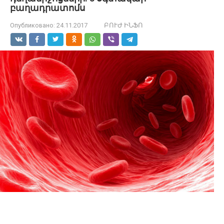
բաղադրատոմս
Опубликовано:
24.11.2017
ԲՈՒԺ ԻՆՖՈ