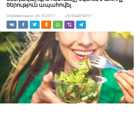
ծերություն ապահովել
Опубликовано:
26.10.2017
ՀԵՏԱՔՐՔԻՐ