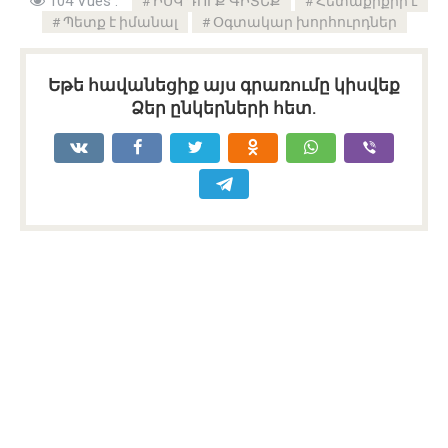
104 Vues :
ԻՍԿ ԴՈՒՔ ԳԻՏԵՔ
Հետաքրքիր է
Պետք է իմանալ
Օգտակար խորհուրդներ
Եթե հավանեցիք այս գրառումը կիսվեք
Ձեր ընկերների հետ.