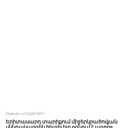
Главная
»
ՀԵՏԱՔՐՔԻՐ
Երիտասարդ տարիքում միջերկրածովյան
սննդակարգին հետեւելը օգնում է առողջ