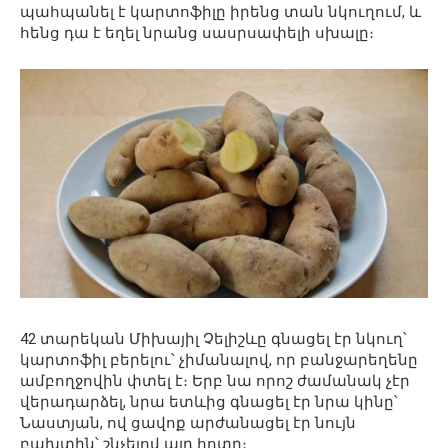
պահպանել է կարտոֆիլը իրենց տան նկուղում, և
հենց դա է եղել նրանց սասրսափելի սխալը։
42 տարեկան Միխայիլ Չելիշևը գնացել էր նկուղ՝
կարտոֆիլ բերելու՝ չիմանալով, որ բանջարեղենը
ամբողջովին փտել է։ Երբ նա որոշ ժամանակ չէր
վերադարձել, նրա ետևից գնացել էր նրա կինը՝
Նաստյան, ով ցավոք արժանացել էր նույն
բախտին՝ շնչելով այդ հոտը։