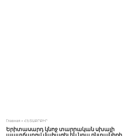
Главная
»
ՀԵՏԱՔՐՔԻՐ
Երիտասարդ կնոջ տարրական սխալի
պատճառով մահացել են նրա ընտանիքի