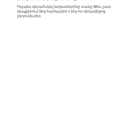
Ինչպես վերահսկել խոլեստերինը տանը Թեև շատ
դեպքերում ձեզ հարկավոր է ինչ-որ դեղամիջոց
ընդունել ձեր