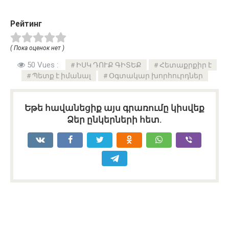
Рейтинг
( Пока оценок нет )
50 Vues :
ԻՍԿ ԴՈՒՔ ԳԻՏԵՔ
Հետաքրքիր է
Պետք է իմանալ
Օգտակար խորհուրդներ
Եթե հավանեցիք այս գրառումը կիսվեք
Ձեր ընկերների հետ.