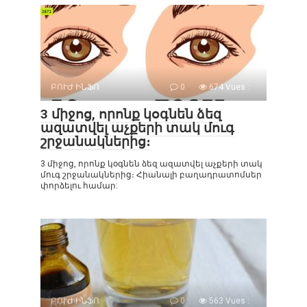
ԲՈՒԺ ԻՆՖՈ
0
674 Vues :
3 միջոց, որոնք կօգնեն ձեզ
ազատվել աչքերի տակ մուգ
շրջանակներից։
3 միջոց, որոնք կօգնեն ձեզ ազատվել աչքերի տակ
մուգ շրջանակներից։ Հիանալի բաղադրատոմսեր
փորձելու համար:
ԲՈՒԺ ԻՆՖՈ
0
563 Vues :