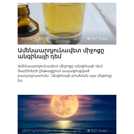
ԲՈՒԺ ԻՆՖՈ
0
561 Vues :
Ամենաարդյունավետ միջոցը
անգինայի դեմ
Ամենաարդյունավետ միջոցը անգինայի դեմ
Տարիների ընթացքում ապացուցված
բաղադրատոմս : Անգինայի բուժման այս մեթոդը
ես
ԱՍՏՂԱԳՈՒՇԱԿ
0
531 Vues :