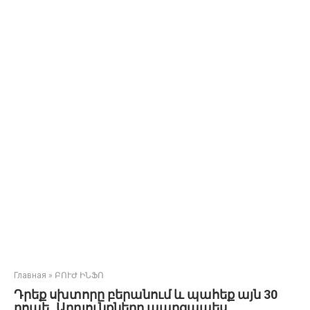
Главная
»
ԲՈՒԺ ԻՆՖՈ
Դրեք սխտորը բերանում և պահեք այն 30
րոպե․ Արդյունքները պարզապես