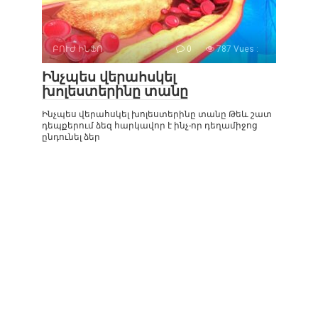
ԲՈՒԺ ԻՆՖՈ
0
787 Vues :
Ինչպես վերահսկել
խոլեստերինը տանը
Ինչպես վերահսկել խոլեստերինը տանը Թեև շատ
դեպքերում ձեզ հարկավոր է ինչ-որ դեղամիջոց
ընդունել ձեր