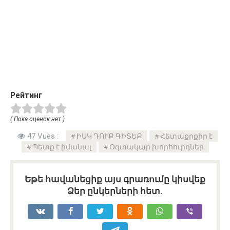
Рейтинг
( Пока оценок нет )
47 Vues :
ԻՍԿ ԴՈՒՔ ԳԻՏԵՔ
Հետաքրքիր է
Պետք է իմանալ
Օգտակար խորհուրդներ
Եթե հավանեցիք այս գրառումը կիսվեք
Ձեր ընկերների հետ.