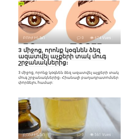
ԲՈՒԺ ԻՆՖՈ
0
674 Vues :
3 միջոց, որոնք կօգնեն ձեզ
ազատվել աչքերի տակ մուգ
շրջանակներից։
3 միջոց, որոնք կօգնեն ձեզ ազատվել աչքերի տակ
մուգ շրջանակներից։ Հիանալի բաղադրատոմսեր
փորձելու համար:
ԲՈՒԺ ԻՆՖՈ
0
561 Vues :