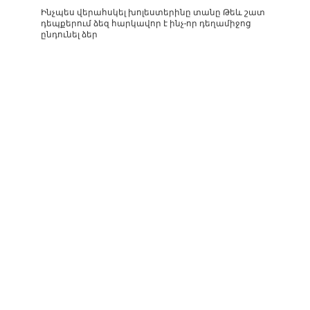
Ինչպես վերահսկել խոլեստերինը տանը Թեև շատ
դեպքերում ձեզ հարկավոր է ինչ-որ դեղամիջոց
ընդունել ձեր