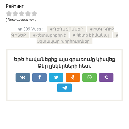
Рейтинг
( Пока оценок нет )
309 Vues :
ԴԵՂԱՏՈՄՍԵՐ
ԻՍԿ ԴՈՒՔ
ԳԻՏԵՔ
Հետաքրքիր է
Պետք է իմանալ
Օգտակար խորհուրդներ
Եթե հավանեցիք այս գրառումը կիսվեք
Ձեր ընկերների հետ.