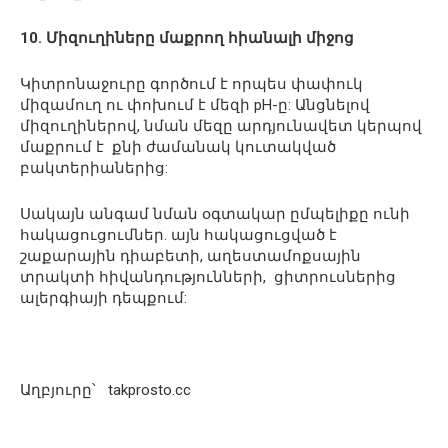
10. Միզուղիները մաքրող հիանալի միջոց
Կիտրոնաջուրը գործում է որպես փափուկ
միզամուղ ու փոխում է մեզի рН-ը: Անցնելով
միզուղիներով, նման մեզը արդյունավետ կերպով
մաքրում է քնի ժամանակ կուտակված
բակտերիաներից:
Սակայն անգամ նման օգտակար ըմպելիքը ունի
հակացուցումներ. այն հակացուցված է
շաքարային դիաբետի, աղեստամոքսային
տրակտի հիվանդությունների, ցիտրուսներից
ալերգիայի դեպքում:
Աղբյուրը՝ takprosto.cc