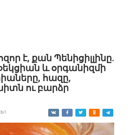
զոր է, քան Պենիցիլլինը.
նֆեկցիան և օրգանիզմի
աները, հազը,
իտն ու բարձր
ՆՖՈ