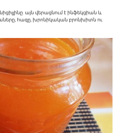
նիցիլլինը. այն վերացնում է ինֆեկցիան և
ները, հազը, խրոնիկական բրոնխիտն ու