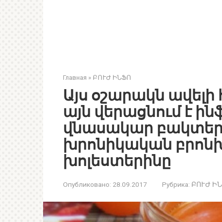
Главная
»
ԲՈՒԺ ԻՆՖՈ
Այս օշարակն ավելի հ
այն վերացնում է ի
վնասակար բակտերի
խրոնիկական բրոնխ
խոլեստերինը
Опубликовано:
28.09.2017
Рубрика:
ԲՈՒԺ Ի