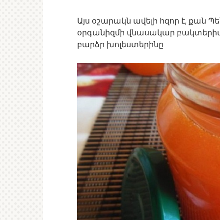
Այս օշարակն ավելի հզոր է, քան Պե
օրգանիզմի վնասակար բակտերիա
բարձր խոլեստերինը