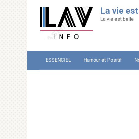
Перейти
La vie est
к
контенту
La vie est belle
ESSENCIEL
Humour et Positif
N