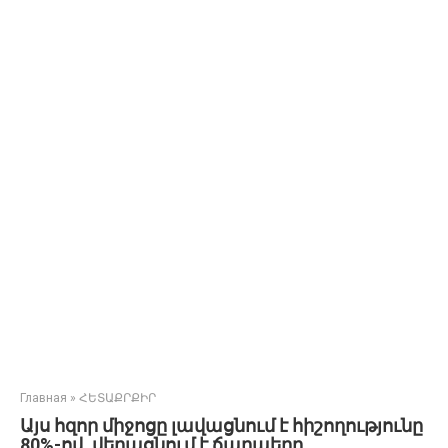
Главная
»
ՀԵՏԱՔՐՔԻՐ
Այս հզոր միջոցը լավացնում է հիշողությունը
80%-ով, վերացնում է ճարպերը,