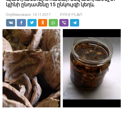
կլինի ընդամենը 15 ընկույզի կեղև
Опубликовано:
14.11.2017
ԲՈՒԺ ԻՆՖՈ