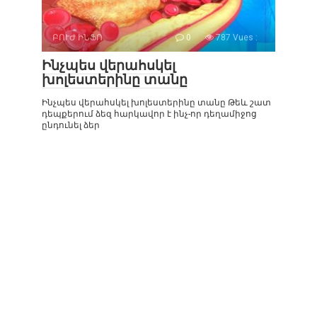
ԲՈՒԺ ԻՆՖՈ
0
787 Vues :
Ինչպես վերահսկել
խոլեստերինը տանը
Ինչպես վերահսկել խոլեստերինը տանը Թեև շատ
դեպքերում ձեզ հարկավոր է ինչ-որ դեղամիջոց
ընդունել ձեր