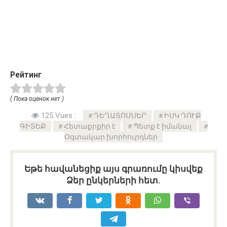
Рейтинг
( Пока оценок нет )
125 Vues :
ԴԵՂԱՏՈՄՍԵՐ
ԻՍԿ ԴՈՒՔ
ԳԻՏԵՔ
Հետաքրքիր է
Պետք է իմանալ
Օգտակար խորհուրդներ
Եթե հավանեցիք այս գրառումը կիսվեք
Ձեր ընկերների հետ.