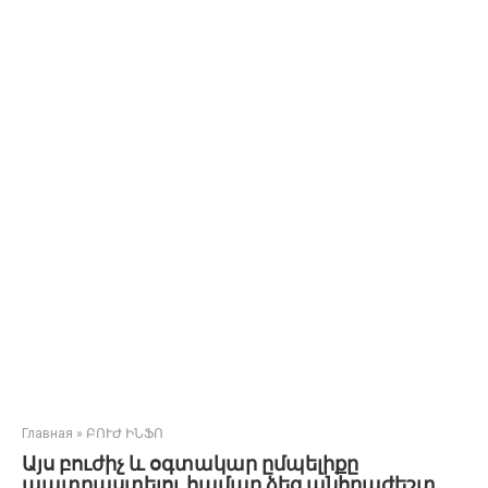
Главная
»
ԲՈՒԺ ԻՆՖՈ
Այս բուժիչ և օգտակար ըմպելիքը
պատրաստելու համար ձեզ անհրաժեշտ