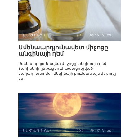
ԲՈՒԺ ԻՆՖՈ
0
561 Vues :
Ամենաարդյունավետ միջոցը
անգինայի դեմ
Ամենաարդյունավետ միջոցը անգինայի դեմ
Տարիների ընթացքում ապացուցված
բաղադրատոմս : Անգինայի բուժման այս մեթոդը
ես
ԱՍՏՂԱԳՈՒՇԱԿ
0
531 Vues :