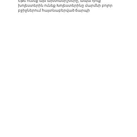
Եթե ունեք այս ախտանիշները, ապա դուք
խոլեստերին ունեք Խոլեստերինը մարմնի բոլոր
բջիջներում հայտնաբերված ճարպի