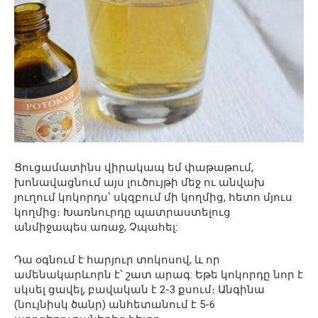
Ցուցամատինս վիրակապ եմ փաթաթում,
խոնավացնում այս լուծույթի մեջ ու անվախ
յուղում կոկորդս՝ սկզբում մի կողմից, հետո մյուս
կողմից։ Խառնուրդը պատրաստելուց
անմիջապես առաջ, Չպահել:
Դա օգնում է հարյուր տոկոսով, և որ
ամենակարևորն է՝ շատ արագ: Եթե ​​կոկորդը նոր է
սկսել ցավել, բավական է 2-3 քսում։ Անգինա
(նույնիսկ ծանր) անհետանում է 5-6