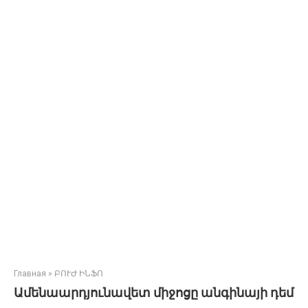
Главная
»
ԲՈՒԺ ԻՆՖՈ
Ամենաարդյունավետ միջոցը անգինայի դեմ