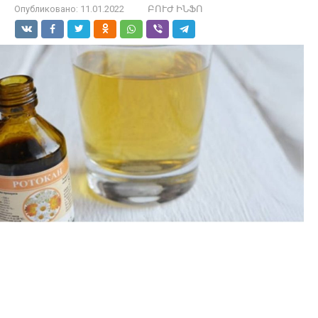
Опубликовано:
11.01.2022
ԲՈՒԺ ԻՆՖՈ