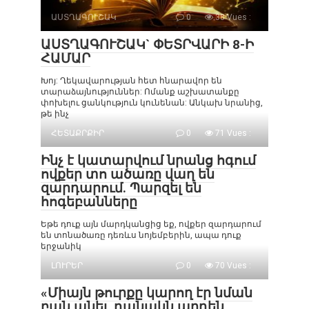
ԱՍՏՂԱԳՈՒՇԱԿ
0
38 Vues :
ԱՍՏՂԱԳՈՒՇԱԿ` ՓԵՏՐՎԱՐԻ 8-Ի
ՀԱՄԱՐ
Խոյ: Ղեկավարության հետ հնարավոր են
տարաձայնություններ: Ոմանք աշխատանքը
փոխելու ցանկություն կունենան: Անկախ նրանից,
թե ինչ
ՀԵՏԱՔՐՔԻՐ
0
71 Vues :
Ինչ է կատարվում նրանց հգում
ովքեր տո ածառը վաղ են
զարդարում. Պարզել են
հոգեբանները
Եթե դուք այն մարդկանցից եք, ովքեր զարդարում
են տոնածառը դեռևս նոյեմբերին, ապա դուք
երջանիկ
ԼՈՒՐԵՐ
0
70 Vues :
«Միայն թուրքը կարող էր նման
բան անել. դանակն արդեն