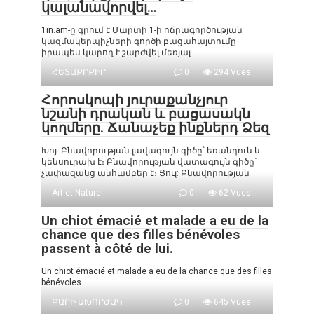
կալանավորվել…
1in.am-ը գրում է Մարտի 1-ի ոճրագործության
կազմակերպիչների գործի բացահայտումը
իրապես կարող է շարժվել մեռյալ
ՀԵՏԱՔՐՔԻՐ
0
294 Vues :
Հորոսկոպի յուրաքանչյուր
նշանի դրական և բացասակն
կողմերը. Ճանաչեք ինքներդ Ձեզ
Խոյ: Բնավորության լավագույն գիծը՝ եռանդուն և
կենսուրախ է։ Բնավորության վատագույն գիծը՝
չափազանց անհամբեր է։ Ցուլ: Բնավորության
Art et Nature
0
62 Vues :
Un chiot émacié et malade a eu de la
chance que des filles bénévoles
passent à côté de lui.
Un chiot émacié et malade a eu de la chance que des filles
bénévoles
ԲԱՐԻ ԱԽՈՐԺԱԿ
0
645 Vues :