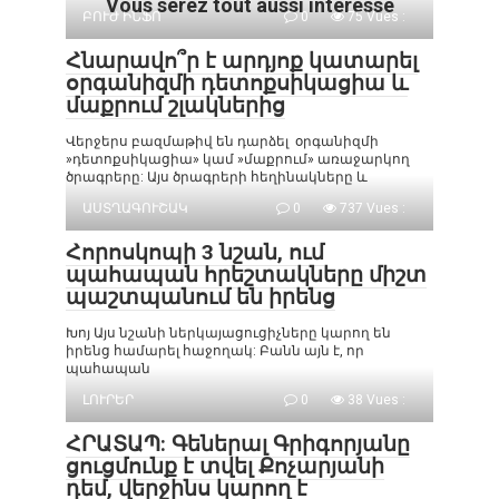
Vous serez tout aussi intéressé
ԲՈՒԺ ԻՆՖՈ
0
75 Vues :
Հնարավո՞ր է արդյոք կատարել
օրգանիզմի դետոքսիկացիա և
մաքրում շլակներից
Վերջերս բազմաթիվ են դարձել օրգանիզմի
»դետոքսիկացիա» կամ »մաքրում» առաջարկող
ծրագրերը: Այս ծրագրերի հեղինակները և
ԱՍՏՂԱԳՈՒՇԱԿ
0
737 Vues :
Հորոսկոպի 3 նշան, ում
պահապան հրեշտակները միշտ
պաշտպանում են իրենց
Խոյ Այս նշանի ներկայացուցիչները կարող են
իրենց համարել հաջողակ: Բանն այն է, որ
պահապան
ԼՈՒՐԵՐ
0
38 Vues :
ՀՐԱՏԱՊ: Գեներալ Գրիգորյանը
ցուցմունք է տվել Քոչարյանի
դեմ, վերջինս կարող է