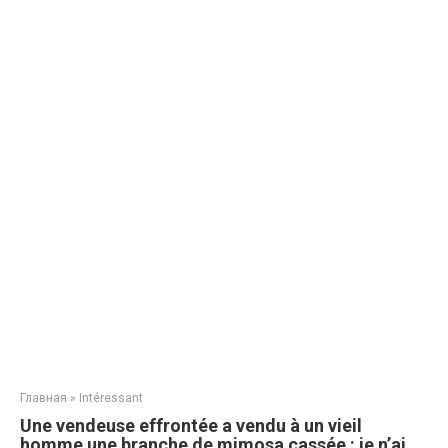
Главная
»
Intéressant
Une vendeuse effrontée a vendu à un vieil
homme une branche de mimosa cassée : je n’ai