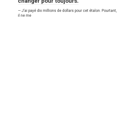
changer pour toujours.
— J’ai payé dix millions de dollars pour cet étalon. Pourtant,
il ne me