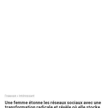
Главная
»
Intéressant
Une femme étonne les réseaux sociaux avec une
transformation radicale et révèle où elle stocke