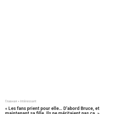
Главная
»
Intéressant
« Les fans prient pour elle… D’abord Bruce, et
maintenant sa fille. Ils ne méritaient pas ça. »