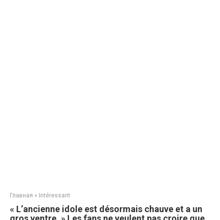
Главная
»
Intéressant
« L’ancienne idole est désormais chauve et a un
gros ventre. » Les fans ne veulent pas croire que