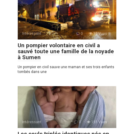
Intéressant
0
16 Vues :
Un pompier volontaire en civil a
sauvé toute une famille de la noyade
à Sumen
Un pompier en сivil sauve une maman et ses trois enfants
tombés dans une
Intéressant
0
131 Vues :
Les seuls triplés identiques nés en