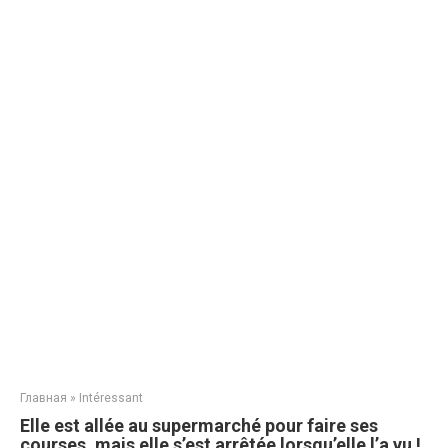
Главная
»
Intéressant
Elle est allée au supermarché pour faire ses
courses, mais elle s’est arrêtée lorsqu’elle l’a vu !