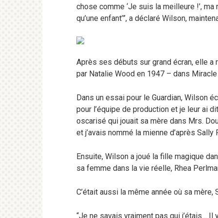
chose comme ‘Je suis la meilleure !’, ma m
qu’une enfant’”, a déclaré Wilson, mainten
Après ses débuts sur grand écran, elle a
par Natalie Wood en 1947 – dans Miracle 
Dans un essai pour le Guardian, Wilson écr
pour l’équipe de production et je leur ai d
oscarisé qui jouait sa mère dans Mrs. Doubt
et j’avais nommé la mienne d’après Sally F
Ensuite, Wilson a joué la fille magique d
sa femme dans la vie réelle, Rhea Perlma
C’était aussi la même année où sa mère, S
“Je ne savais vraiment pas qui j’étais… Il y 