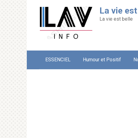
Перейти
La vie est
к
контенту
La vie est belle
ESSENCIEL
Humour et Positif
N