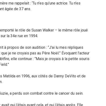
ère me rappelait : ‘Tu n’es qu’une actrice. Tu n’es
ant âgée de 37 ans.
 remporté le rôle de Susan Walker – le même rôle joué
sur la 34e rue en 1994.
it à propos de son audition : “J’ai lu mes répliques
it que je ne croyais pas au Père Noël.” Évoquant l’acteur
fire, elle continue : “Mais je croyais à la petite souris
ield.”
ans Matilda en 1996, aux côtés de Danny DeVito et de
n.
uzie, a perdu son combat contre le cancer du sein.
avait qui j’étais avant cela, et qui j’étais après. Elle