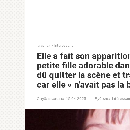
Главная
»
Intéressant
Elle a fait son appariti
petite fille adorable da
dû quitter la scène et 
car elle « n’avait pas l
Опубликовано:
15.04.2025
Рубрика:
Intéressan