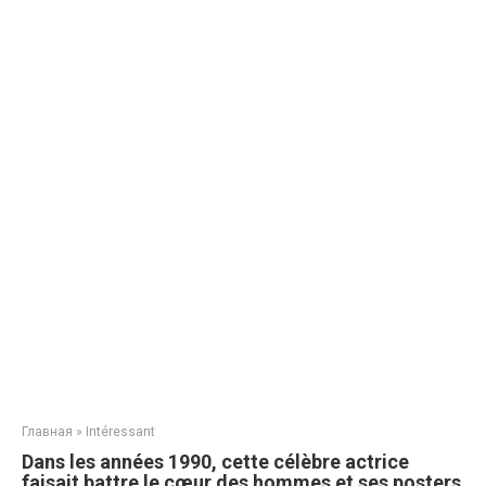
Главная
»
Intéressant
Dans les années 1990, cette célèbre actrice
faisait battre le cœur des hommes et ses posters