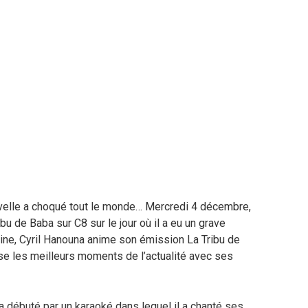
ouvelle a choqué tout le monde… Mercredi 4 décembre,
u de Baba sur C8 sur le jour où il a eu un grave
ne, Cyril Hanouna anime son émission La Tribu de
rse les meilleurs moments de l’actualité avec ses
 débuté par un karaoké dans lequel il a chanté ses