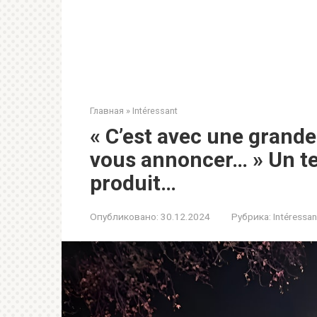
Главная
»
Intéressant
« C’est avec une grand
vous annoncer… » Un ter
produit…
Опубликовано:
30.12.2024
Рубрика:
Intéressan