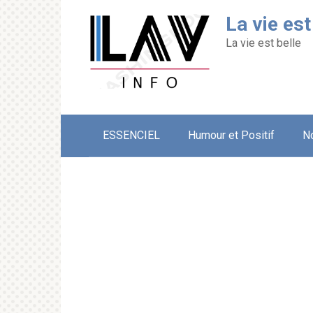
Перейти
La vie est
к
контенту
La vie est belle
ESSENCIEL
Humour et Positif
N