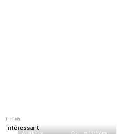
Главная
Intéressant
Art et Nature
0
2 948 Vues :