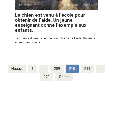
Art et Nature
0
52 Vues :
Le chien est venu à l’école pour
obtenir de l’aide. Un jeune
enseignant donne l’exemple aux
enfants.
Le chien est venu à l’école pour obtenir de l’aide. Un jeune
enseignant donne
Пагинация
Назад
1
…
209
210
211
…
записей
279
Далее