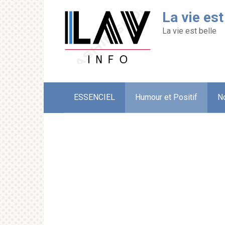
Перейти
La vie est
к
контенту
La vie est belle
ESSENCIEL
Humour et Positif
N