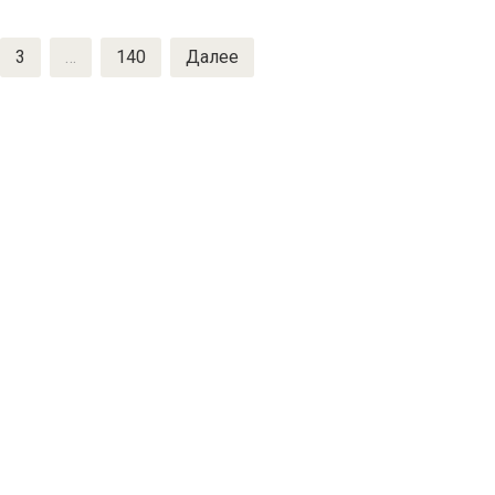
3
…
140
Далее