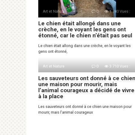
Art et Nature
0
1 740 Vues :
Le chien était allongé dans une
crèche, en le voyant les gens ont
étonné, car le chien n’était pas seul
Le chien était allong dans une crèche, en le voyant les
gens ont étonné,
Art et Nature
0
3 710 Vues :
Les sauveteurs ont donné à ce chie
une maison pour mourir, mais
l’animal courageux a décidé de vivre
à la place
Les sauveteurs ont donné à ce chien une maison pour
mourir, mais l’animal courageux