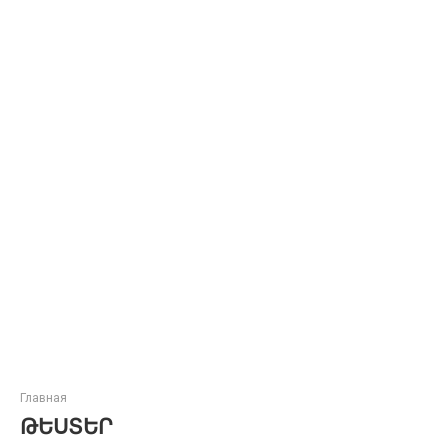
Главная
ԹԵՍՏԵՐ