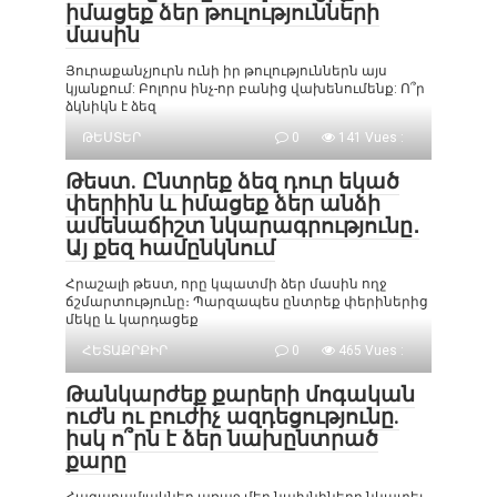
իմացեք ձեր թուլությունների
մասին
Յուրաքանչյուրն ունի իր թուլություններն այս
կյանքում: Բոլորս ինչ-որ բանից վախենումենք: Ո՞ր
ձկնիկն է ձեզ
ԹԵՍՏԵՐ
0
141 Vues :
Թեստ. Ընտրեք ձեզ դուր եկած
փերիին և իմացեք ձեր անձի
ամենաճիշտ նկարագրությունը․
Այ քեզ համընկնում
Հրաշալի թեստ, որը կպատմի ձեր մասին ողջ
ճշմարտությունը։ Պարզապես ընտրեք փերիներից
մեկը և կարդացեք
ՀԵՏԱՔՐՔԻՐ
0
465 Vues :
Թանկարժեք քարերի մոգական
ուժն ու բուժիչ ազդեցությունը.
իսկ ո՞րն է ձեր նախընտրած
քարը
Հազարամյակներ առաջ մեր նախնիները նկատել