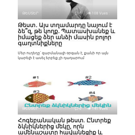
ԹԵՍՏԵՐ
0
108 Vues :
Թեստ․ Այս տղամարդը նայում է
ձե՞զ, թե կողք․ Պատասխանեք և
իմացեք ձեր անձի մասին բոլոր
գաղտնիքները
Մեր ուղեղը՝ զարմանալի օրգան է, քանի որ այն
կարելի է ասել երբեք չի դադարում
ԹԵՍՏԵՐ
0
141 Vues :
Հոգեբանական թեստ. Ընտրեք
ձկնիկներից մեկը, որն
ամենաշատը հավանեցիք և