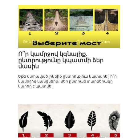
ԹԵՍՏԵՐ
0
119 Vues :
Ո՞ր կամրջով կգնայիք.
ընտրությունը կպատմի ձեր
մասին
Եթե ստիպված լինեիք ընտրություն կատարել՝ ո՞ր
կամրջով կանցնեիք։ Ձեր ընտրած տարբերակը
կարող է պատմել
ԹԵՍՏԵՐ
0
90 Vues :