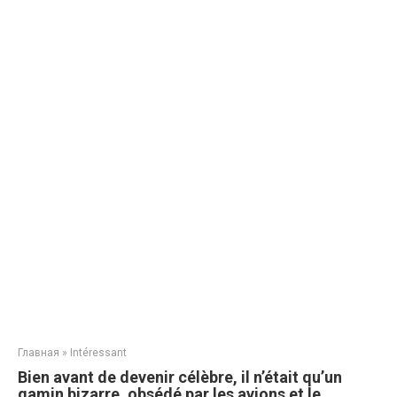
Главная
»
Intéressant
Bien avant de devenir célèbre, il n’était qu’un
gamin bizarre, obsédé par les avions et le