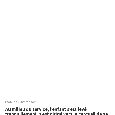
Главная
»
Intéressant
Au milieu du service, l’enfant s’est levé
tranquillement, s’est dirigé vers le cercueil de sa