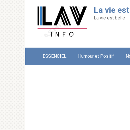
Перейти
La vie est
к
контенту
La vie est belle
ESSENCIEL
Humour et Positif
N